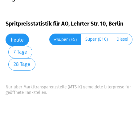
Spritpreisstatistik für AO, Lehrter Str. 10, Berlin
Super (E10)
Diesel
Super (E5)
heute
7 Tage
28 Tage
Nur über Markttransparenzstelle (MTS-K) gemeldete Literpreise für
geöffnete Tankstellen.