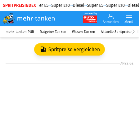
SPRITPREISINDEX
Diesel
Super E5
Super E10
Diesel
Super E5
Super E10
Diesel
powered by
Anmelden
Menü
mehr-tanken PUR
Ratgeber Tanken
Wissen Tanken
Aktuelle Spritpreise
R
Spritpreise vergleichen
ANZEIGE