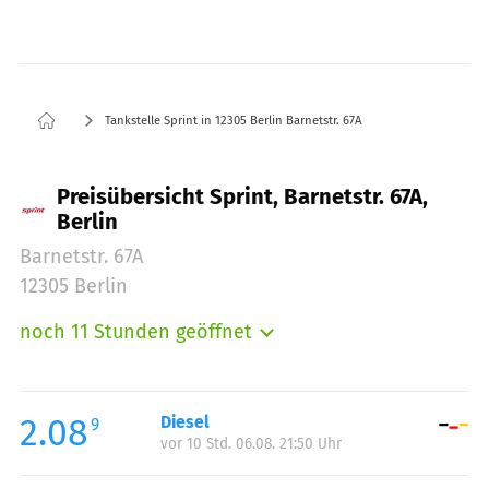
Tankstelle Sprint in 12305 Berlin Barnetstr. 67A
Preisübersicht Sprint, Barnetstr. 67A,
Berlin
Barnetstr. 67A
12305 Berlin
noch 11 Stunden geöffnet
Montag:
06:00-22:00
Dienstag:
06:00-22:00
Mittwoch:
06:00-22:00
2.08
Diesel
9
vor 10 Std. 06.08. 21:50 Uhr
Donnerstag:
06:00-22:00
Freitag:
06:00-22:00