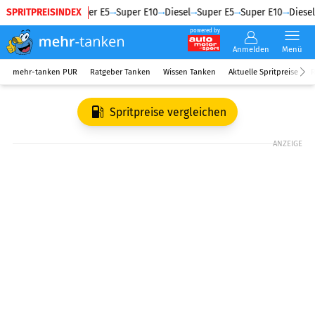
SPRITPREISINDEX
Diesel
Super E5
Super E10
Diesel
Super E5
Super E10
Diesel
powered by
Anmelden
Menü
mehr-tanken PUR
Ratgeber Tanken
Wissen Tanken
Aktuelle Spritpreise
R
Spritpreise vergleichen
ANZEIGE