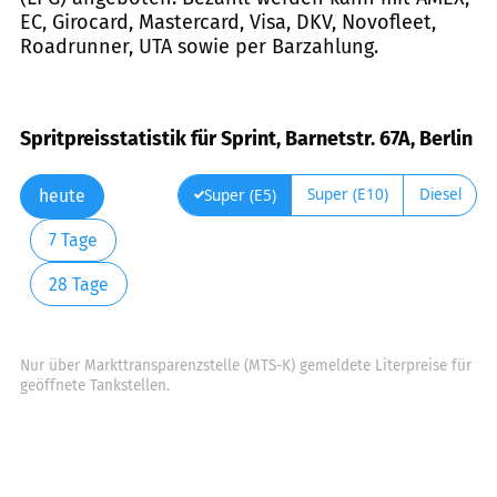
EC, Girocard, Mastercard, Visa, DKV, Novofleet,
Roadrunner, UTA sowie per Barzahlung.
Spritpreisstatistik für Sprint, Barnetstr. 67A, Berlin
Super (E10)
Diesel
Super (E5)
heute
7 Tage
28 Tage
Nur über Markttransparenzstelle (MTS-K) gemeldete Literpreise für
geöffnete Tankstellen.