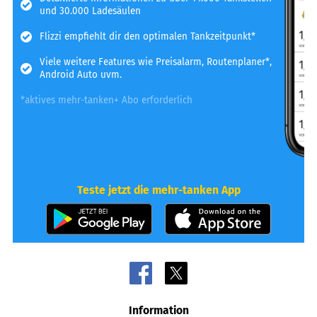
und 30.000 Ladesäulen
Flizzi empfiehlt dir den optimalen Tankzeitpunkt*
Viele weitere Features wie Preisalarm, Routenplaner*,
Android Auto uvm.
*aktives mehr-tanken+ Abo erforderlich
Teste jetzt die mehr-tanken App
Information