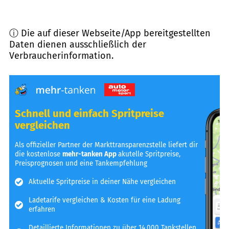
ⓘ Die auf dieser Webseite/App bereitgestellten
Daten dienen ausschließlich der
Verbraucherinformation.
Schnell und einfach Spritpreise
vergleichen
Als offizieller Partner der Markttransparenzstelle liefert dir
die kostenlose
mehr-tanken App
akutelle Spritpreise,
Preisprognosen und eine Tankempfehlung
Aktuelle Spritpreise in deiner Nähe vergleichen
Ladetarife vergleichen & Kosten für eine Ladung
erfahren
Detaillierte Informationen zu über 14.000 Tankstellen