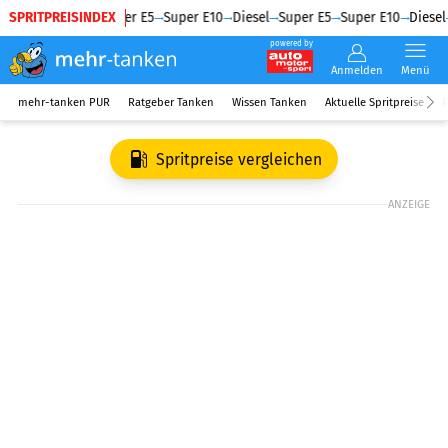
SPRITPREISINDEX
Diesel
Super E5
Super E10
Diesel
Super E5
Super E10
Diesel
powered by
Anmelden
Menü
mehr-tanken PUR
Ratgeber Tanken
Wissen Tanken
Aktuelle Spritpreise
R
Spritpreise vergleichen
ANZEIGE