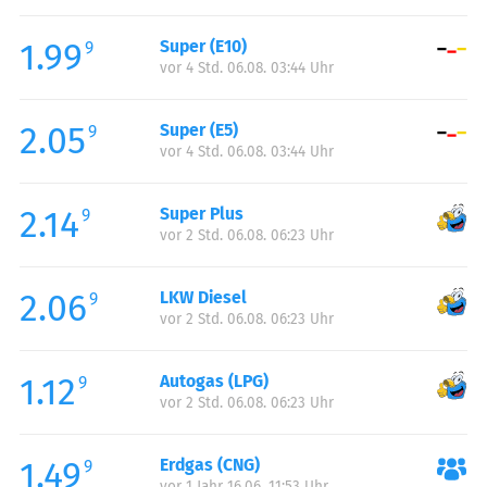
Freitag:
00:15-23:45
1.99
Super (E10)
Samstag:
00:15-23:45
9
vor 4 Std. 06.08. 03:44 Uhr
Sonntag:
00:15-23:45
2.05
Super (E5)
9
vor 4 Std. 06.08. 03:44 Uhr
2.14
Super Plus
9
vor 2 Std. 06.08. 06:23 Uhr
2.06
LKW Diesel
9
vor 2 Std. 06.08. 06:23 Uhr
1.12
Autogas (LPG)
9
vor 2 Std. 06.08. 06:23 Uhr
1.49
Erdgas (CNG)
9
vor 1 Jahr 16.06. 11:53 Uhr