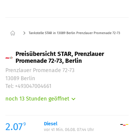
Tankstelle STAR in 13089 Berlin Prenzlauer Promenade 72-73
Preisübersicht STAR, Prenzlauer
Promenade 72-73, Berlin
Prenzlauer Promenade 72-73
13089 Berlin
Tel: +493047004661
noch 13 Stunden geöffnet
Montag:
00:15-23:45
Dienstag:
00:15-23:45
Mittwoch:
00:15-23:45
2.07
Diesel
9
vor 41 Min. 06.08. 07:44 Uhr
Donnerstag:
00:15-23:45