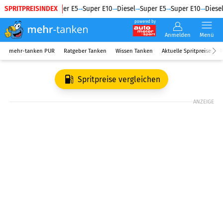
SPRITPREISINDEX
Diesel
Super E5
Super E10
Diesel
Super E5
Super E10
Diesel
powered by
Anmelden
Menü
mehr-tanken PUR
Ratgeber Tanken
Wissen Tanken
Aktuelle Spritpreise
R
Spritpreise vergleichen
ANZEIGE