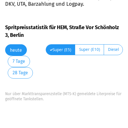
DKV, UTA, Barzahlung und Logpay.
Spritpreisstatistik für HEM, Straße Vor Schönholz
3, Berlin
Super (E10)
Diesel
Super (E5)
heute
7 Tage
28 Tage
Nur über Markttransparenzstelle (MTS-K) gemeldete Literpreise für
geöffnete Tankstellen.