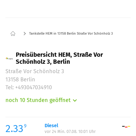
Tankstelle HEM in 13158 Berlin Straße Vor Schönholz 3
Preisübersicht HEM, Straße Vor
Schönholz 3, Berlin
Straße Vor Schönholz 3
13158 Berlin
Tel: +493047034910
noch 10 Stunden geöffnet
Montag:
05:00-23:00
Dienstag:
05:00-23:00
Mittwoch:
05:00-23:00
2.33
Diesel
9
vor 24 Min. 07.08. 10:01 Uhr
Donnerstag:
05:00-23:00