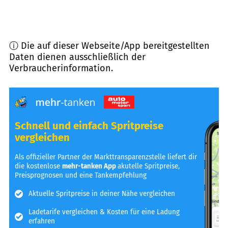
ⓘ Die auf dieser Webseite/App bereitgestellten
Daten dienen ausschließlich der
Verbraucherinformation.
Schnell und einfach Spritpreise
vergleichen
Als offizieller Partner der Markttransparenzstelle liefert dir
die kostenlose
mehr-tanken App
akutelle Spritpreise,
Preisprognosen und eine Tankempfehlung
Aktuelle Spritpreise in deiner Nähe vergleichen
Ladetarife vergleichen & Kosten für eine Ladung
erfahren