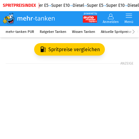
SPRITPREISINDEX
Diesel
Super E5
Super E10
Diesel
Super E5
Super E10
Diesel
powered by
Anmelden
Menü
mehr-tanken PUR
Ratgeber Tanken
Wissen Tanken
Aktuelle Spritpreise
R
Spritpreise vergleichen
ANZEIGE