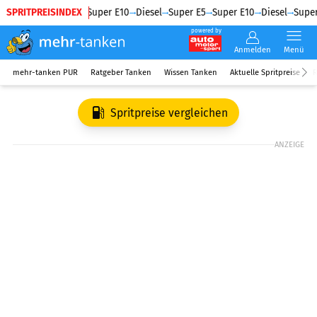
SPRITPREISINDEX
Diesel
Super E5
Super E10
Diesel
Super E5
Super E10
Diesel
Super
powered by
Anmelden
Menü
mehr-tanken PUR
Ratgeber Tanken
Wissen Tanken
Aktuelle Spritpreise
R
Spritpreise vergleichen
ANZEIGE