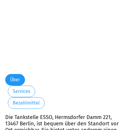
Freitag:
06:00-21:30
Samstag:
07:00-21:30
Sonntag:
08:00-21:30
Über
Services
Bezahlmittel
Die Tankstelle ESSO, Hermsdorfer Damm 221,
13467 Berlin, ist bequem über den Standort vor
Ort erreichbar. Sie bietet unter anderem einen