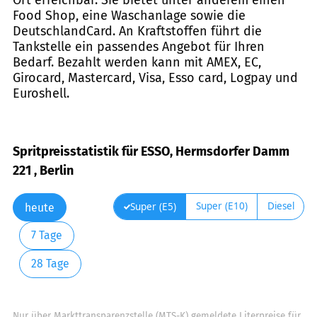
Food Shop, eine Waschanlage sowie die
DeutschlandCard. An Kraftstoffen führt die
Tankstelle ein passendes Angebot für Ihren
Bedarf. Bezahlt werden kann mit AMEX, EC,
Girocard, Mastercard, Visa, Esso card, Logpay und
Euroshell.
Spritpreisstatistik für ESSO, Hermsdorfer Damm
221 , Berlin
Super (E10)
Diesel
Super (E5)
heute
7 Tage
28 Tage
Nur über Markttransparenzstelle (MTS-K) gemeldete Literpreise für