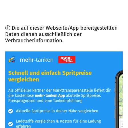
ⓘ Die auf dieser Webseite/App bereitgestellten
Daten dienen ausschließlich der
Verbraucherinformation.
Schnell und einfach Spritpreise
vergleichen
Als offizieller Partner der Markttransparenzstelle liefert dir
die kostenlose
mehr-tanken App
akutelle Spritpreise,
Preisprognosen und eine Tankempfehlung
Aktuelle Spritpreise in deiner Nähe vergleichen
Ladetarife vergleichen & Kosten für eine Ladung
erfahren