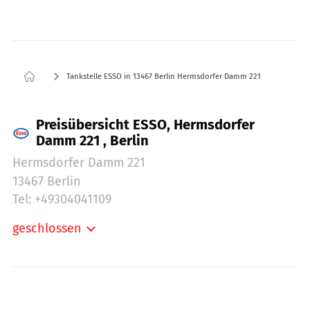
Tankstelle ESSO in 13467 Berlin Hermsdorfer Damm 221
Preisübersicht ESSO, Hermsdorfer
Damm 221 , Berlin
Hermsdorfer Damm 221
13467 Berlin
Tel: +49304041109
geschlossen
Montag:
06:00-21:30
Dienstag:
06:00-21:30
Mittwoch:
06:00-21:30
Donnerstag:
06:00-21:30