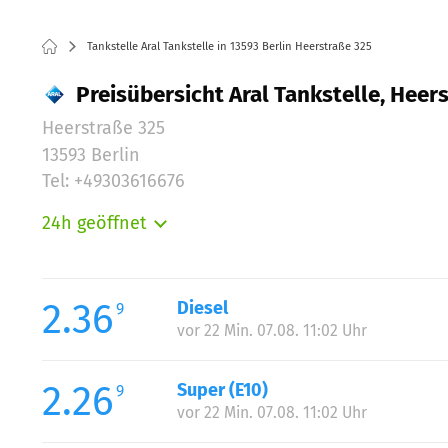
Tankstelle Aral Tankstelle in 13593 Berlin Heerstraße 325
Preisübersicht Aral Tankstelle, Heers
Heerstraße 325
13593 Berlin
Tel: +49303616676
24h geöffnet
Montag:
Dienstag:
Mittwoch:
2.36
Diesel
9
Donnerstag:
vor 22 Min. 07.08. 11:02 Uhr
Freitag:
Samstag:
2.26
Super (E10)
9
Sonntag:
vor 22 Min. 07.08. 11:02 Uhr