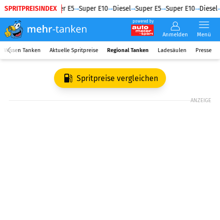
SPRITPREISINDEX
Diesel
Super E5
Super E10
Diesel
Super E5
Super E10
Diesel
powered by
Anmelden
Menü
Wissen Tanken
Aktuelle Spritpreise
Regional Tanken
Ladesäulen
Presse
Spritpreise vergleichen
ANZEIGE