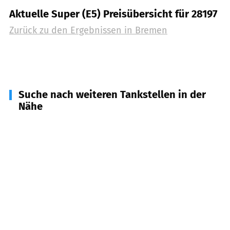
Aktuelle Super (E5) Preisübersicht für 28197
Zurück zu den Ergebnissen in
Bremen
Suche nach weiteren Tankstellen in der
Nähe
27751
Delmenhorst
(
4,5
km Entfernung)
27755
Delmenhorst
(
7,3
km Entfernung)
27749
Delmenhorst
(
7,4
km Entfernung)
27753
Delmenhorst
(
8,4
km Entfernung)
27809
Lemwerder
(
9,1
km Entfernung)
27721
Ritterhude
(
10,7
km Entfernung)