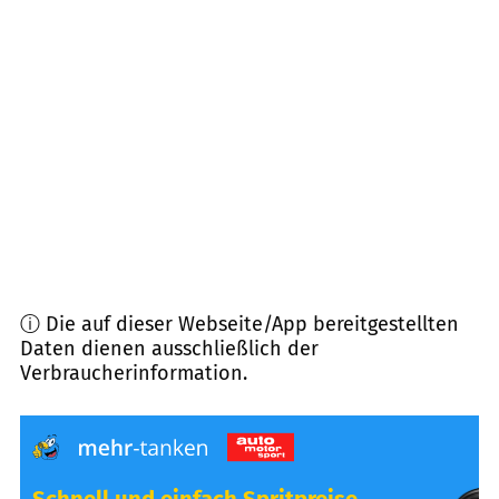
28816
Stuhr
(
11,0
km Entfernung)
27777
Ganderkesee
(
13,2
km Entfernung)
28865
Lilienthal
(
14,5
km Entfernung)
28844
Weyhe
(
15,1
km Entfernung)
ⓘ Die auf dieser Webseite/App bereitgestellten
Daten dienen ausschließlich der
Verbraucherinformation.
Schnell und einfach Spritpreise