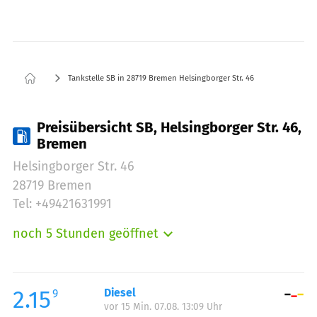
Tankstelle SB in 28719 Bremen Helsingborger Str. 46
Preisübersicht SB, Helsingborger Str. 46,
Bremen
Helsingborger Str. 46
28719 Bremen
Tel: +49421631991
noch 5 Stunden geöffnet
Montag:
06:00-21:00
Dienstag:
06:00-21:00
Mittwoch:
06:00-21:00
2.15
Diesel
9
vor 15 Min. 07.08. 13:09 Uhr
Donnerstag:
06:00-21:00