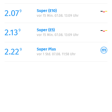
Freitag:
06:00-21:00
2.07
Super (E10)
Samstag:
08:00-21:00
9
vor 15 Min. 07.08. 13:09 Uhr
Sonntag:
08:00-21:00
Feiertag:
08:00-21:00
2.13
Super (E5)
9
vor 15 Min. 07.08. 13:09 Uhr
2.22
Super Plus
9
vor 1 Std. 07.08. 11:58 Uhr