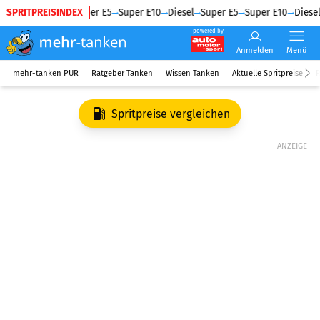
SPRITPREISINDEX
Diesel
Super E5
Super E10
Diesel
Super E5
Super E10
Diesel
powered by
Anmelden
Menü
mehr-tanken PUR
Ratgeber Tanken
Wissen Tanken
Aktuelle Spritpreise
R
Spritpreise vergleichen
ANZEIGE