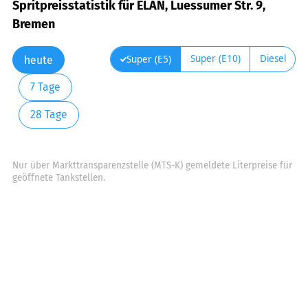
Spritpreisstatistik für ELAN, Luessumer Str. 9,
Bremen
Super (E10)
Diesel
Super (E5)
heute
7 Tage
28 Tage
Nur über Markttransparenzstelle (MTS-K) gemeldete Literpreise für
geöffnete Tankstellen.