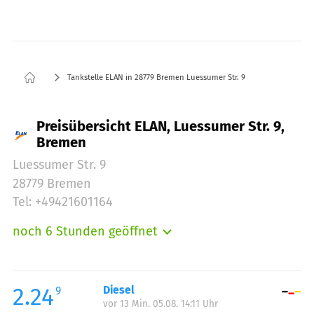
Tankstelle ELAN in 28779 Bremen Luessumer Str. 9
Preisübersicht ELAN, Luessumer Str. 9,
Bremen
Luessumer Str. 9
28779 Bremen
Tel: +49421601164
noch 6 Stunden geöffnet
Montag:
05:00-23:00
Dienstag:
05:00-23:00
Mittwoch:
05:00-23:00
2.24
Diesel
9
vor 13 Min. 05.08. 14:11 Uhr
Donnerstag:
05:00-23:00