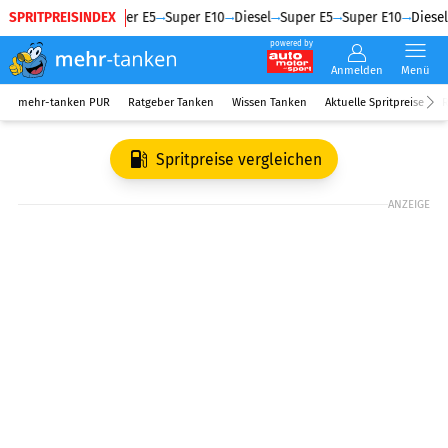
SPRITPREISINDEX
Diesel
Super E5
Super E10
Diesel
Super E5
Super E10
Diesel
powered by
Anmelden
Menü
mehr-tanken PUR
Ratgeber Tanken
Wissen Tanken
Aktuelle Spritpreise
R
Spritpreise vergleichen
ANZEIGE