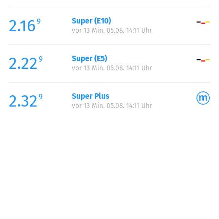
Freitag:
05:00-23:00
2.16
Super (E10)
Samstag:
06:00-23:00
9
vor 13 Min. 05.08. 14:11 Uhr
Sonntag:
07:00-23:00
2.22
Super (E5)
9
vor 13 Min. 05.08. 14:11 Uhr
2.32
Super Plus
9
vor 13 Min. 05.08. 14:11 Uhr