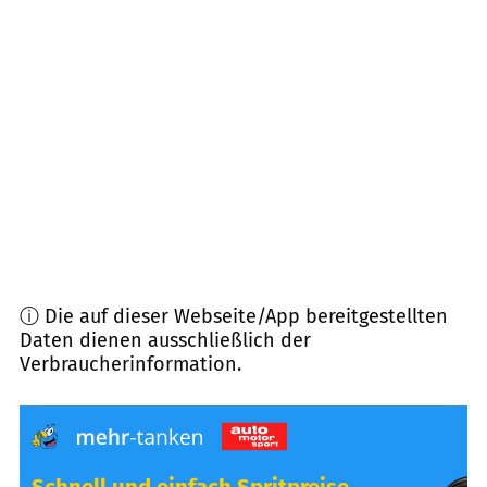
25421
Pinneberg
(
13,8
km Entfernung)
25499
Tangstedt
(
13,9
km Entfernung)
22846
Norderstedt
(
14,1
km Entfernung)
22851
Norderstedt
(
14,1
km Entfernung)
ⓘ Die auf dieser Webseite/App bereitgestellten
Daten dienen ausschließlich der
Verbraucherinformation.
Schnell und einfach Spritpreise