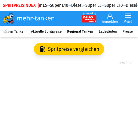
SPRITPREISINDEX
Diesel
Super E5
Super E10
Diesel
Super E5
Super E10
Diesel
powered by
Anmelden
Menü
Wissen Tanken
Aktuelle Spritpreise
Regional Tanken
Ladesäulen
Presse
Spritpreise vergleichen
ANZEIGE