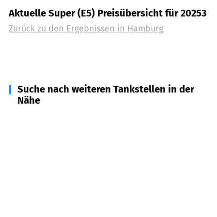
Aktuelle Super (E5) Preisübersicht für 20253
Zurück zu den Ergebnissen in
Hamburg
Suche nach weiteren Tankstellen in der
Nähe
22869
Schenefeld
(
9,7
km Entfernung)
25469
Halstenbek
(
9,9
km Entfernung)
22848
Norderstedt
(
10,0
km Entfernung)
25462
Rellingen
(
10,8
km Entfernung)
25474
Ellerbek
(
11,6
km Entfernung)
22850
Norderstedt
(
12,4
km Entfernung)