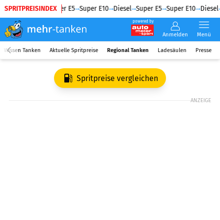
SPRITPREISINDEX
Diesel
Super E5
Super E10
Diesel
Super E5
Super E10
Diesel
powered by
Anmelden
Menü
Wissen Tanken
Aktuelle Spritpreise
Regional Tanken
Ladesäulen
Presse
Spritpreise vergleichen
ANZEIGE