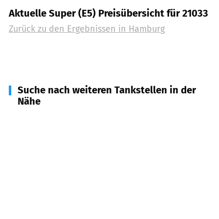
Aktuelle Super (E5) Preisübersicht für 21033
Zurück zu den Ergebnissen in
Hamburg
Suche nach weiteren Tankstellen in der
Nähe
22113
Hamburg, Oststeinbek
(
4,0
km Entfernung)
21509
Glinde
(
5,5
km Entfernung)
21465
Reinbek
(
7,5
km Entfernung)
22885
Barsbüttel
(
8,7
km Entfernung)
21217
Seevetal
(
11,4
km Entfernung)
21529
Kröppelshagen-Fahrendorf
(
11,4
km