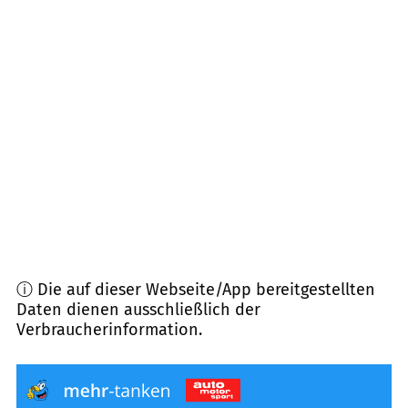
Entfernung)
21521
Aumühle
(
13,8
km Entfernung)
22969
Witzhave
(
13,9
km Entfernung)
21435
Stelle
(
14,0
km Entfernung)
21526
Hohenhorn
(
14,5
km Entfernung)
ⓘ Die auf dieser Webseite/App bereitgestellten
Daten dienen ausschließlich der
Verbraucherinformation.