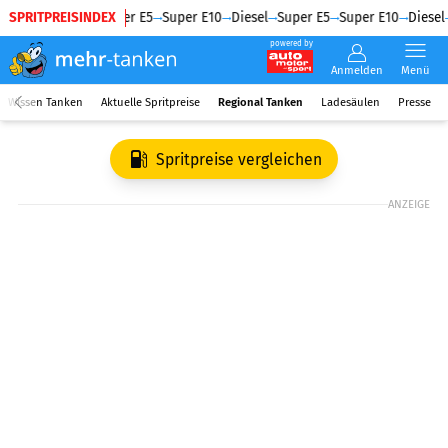
SPRITPREISINDEX
Diesel
Super E5
Super E10
Diesel
Super E5
Super E10
Diesel
powered by
Anmelden
Menü
Wissen Tanken
Aktuelle Spritpreise
Regional Tanken
Ladesäulen
Presse
Spritpreise vergleichen
ANZEIGE