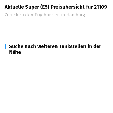
Aktuelle Super (E5) Preisübersicht für 21109
Zurück zu den Ergebnissen in
Hamburg
Suche nach weiteren Tankstellen in der
Nähe
21217
Seevetal
(
7,4
km Entfernung)
22113
Hamburg, Oststeinbek
(
11,1
km Entfernung)
21218
Seevetal
(
12,2
km Entfernung)
21509
Glinde
(
13,4
km Entfernung)
21435
Stelle
(
13,4
km Entfernung)
21224
Rosengarten
(
14,0
km Entfernung)