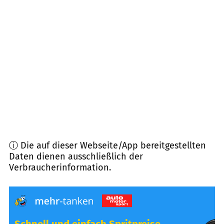
21220
Seevetal
(
14,8
km Entfernung)
22885
Barsbüttel
(
15,4
km Entfernung)
21228
Harmstorf
(
16,1
km Entfernung)
21465
Reinbek
(
16,2
km Entfernung)
ⓘ Die auf dieser Webseite/App bereitgestellten
Daten dienen ausschließlich der
Verbraucherinformation.
Schnell und einfach Spritpreise