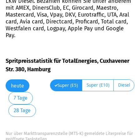
LKW Diesel. Bezahlen können Sie unter anderem
mit AMEX, DinersClub, EC, Girocard, Maestro,
Mastercard, Visa, Vpay, DKV, Eurotraffic, UTA, Aral
card, Avia card, Directcard, Proficard, Total card,
Westfalen card, Logpay, Apple Pay und Google
Pay.
Spritpreisstatistik für TotalEnergies, Cuxhavener
Str. 380, Hamburg
Super (E10)
Diesel
Super (E5)
heute
7 Tage
28 Tage
Nur über Markttransparenzstelle (MTS-K) gemeldete Literpreise für
geöffnete Tankstellen.