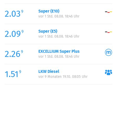
Freitag:
05:00-24:00
2.03
Super (E10)
Samstag:
05:00-24:00
9
vor 1 Std. 08.08. 18:46 Uhr
Sonntag:
05:00-24:00
2.09
Super (E5)
9
vor 1 Std. 08.08. 18:46 Uhr
2.26
EXCELLIUM Super Plus
9
vor 1 Std. 08.08. 18:46 Uhr
1.51
LKW Diesel
9
vor 9 Monaten 19.10. 08:05 Uhr