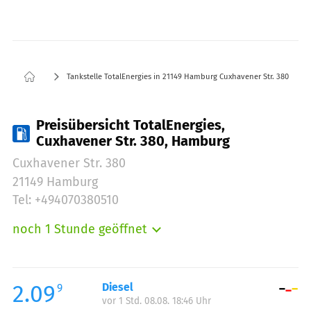
Tankstelle TotalEnergies in 21149 Hamburg Cuxhavener Str. 380
Preisübersicht TotalEnergies,
Cuxhavener Str. 380, Hamburg
Cuxhavener Str. 380
21149 Hamburg
Tel: +494070380510
noch 1 Stunde geöffnet
Montag:
05:00-24:00
Dienstag:
05:00-24:00
Mittwoch:
05:00-24:00
2.09
Diesel
9
vor 1 Std. 08.08. 18:46 Uhr
Donnerstag:
05:00-24:00