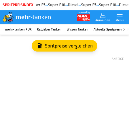
SPRITPREISINDEX
Diesel
Super E5
Super E10
Diesel
Super E5
Super E10
Diesel
powered by
Anmelden
Menü
mehr-tanken PUR
Ratgeber Tanken
Wissen Tanken
Aktuelle Spritpreise
R
Spritpreise vergleichen
ANZEIGE