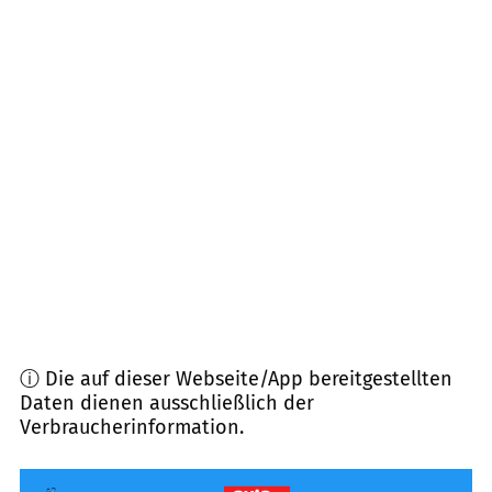
22969
Witzhave
(
13,4
km Entfernung)
22962
Siek
(
13,6
km Entfernung)
21529
Kröppelshagen-Fahrendorf
(
14,8
km
Entfernung)
21217
Seevetal
(
14,9
km Entfernung)
22926
Ahrensburg
(
15,0
km Entfernung)
ⓘ Die auf dieser Webseite/App bereitgestellten
Daten dienen ausschließlich der
Verbraucherinformation.