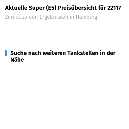
Aktuelle Super (E5) Preisübersicht für 22117
Zurück zu den Ergebnissen in
Hamburg
Suche nach weiteren Tankstellen in der
Nähe
22113
Hamburg, Oststeinbek
(
3,1
km Entfernung)
21509
Glinde
(
5,2
km Entfernung)
22885
Barsbüttel
(
6,0
km Entfernung)
21465
Reinbek
(
8,7
km Entfernung)
22929
Hamfelde, Kasseburg, Köthel, Rausdorf,
Schönberg
(
13,4
km Entfernung)