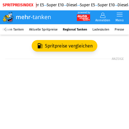
SPRITPREISINDEX
Diesel
Super E5
Super E10
Diesel
Super E5
Super E10
Diesel
powered by
Anmelden
Menü
Wissen Tanken
Aktuelle Spritpreise
Regional Tanken
Ladesäulen
Presse
Spritpreise vergleichen
ANZEIGE