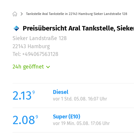
Tankstelle Aral Tankstelle in 22143 Hamburg Sieker Landstraße 128
Preisübersicht Aral Tankstelle, Sie
Sieker Landstraße 128
22143 Hamburg
Tel: +494067563128
24h geöffnet
Montag:
Dienstag:
Mittwoch:
2.13
Diesel
9
Donnerstag:
vor 1 Std. 05.08. 16:07 Uhr
Freitag:
Samstag:
2.08
Super (E10)
9
Sonntag:
vor 19 Min. 05.08. 17:06 Uhr