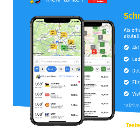
Schn
Als off
akutel
Akt
Lad
Det
Fli
Vie
*aktiv
Teste