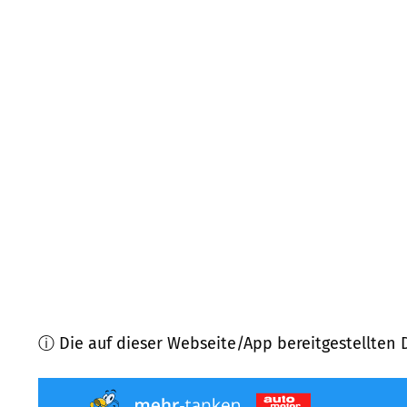
22885
Barsbüttel
(
10,3
km Entfernung)
22848
Norderstedt
(
10,4
km Entfernung)
22889
Tangstedt
(
10,5
km Entfernung)
22962
Siek
(
11,0
km Entfernung)
22927
Großhansdorf
(
11,0
km Entfernung)
22846
Norderstedt
(
11,7
km Entfernung)
ⓘ Die auf dieser Webseite/App bereitgestellten 