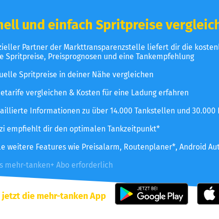
ell und einfach Spritpreise vergleic
izieller Partner der Markttransparenzstelle liefert dir die koste
le Spritpreise, Preisprognosen und eine Tankempfehlung
uelle Spritpreise in deiner Nähe vergleichen
etarife vergleichen & Kosten für eine Ladung erfahren
aillierte Informationen zu über 14.000 Tankstellen und 30.000
zzi empfiehlt dir den optimalen Tankzeitpunkt*
le weitere Features wie Preisalarm, Routenplaner*, Android Au
es mehr-tanken+ Abo erforderlich
 jetzt die mehr-tanken App