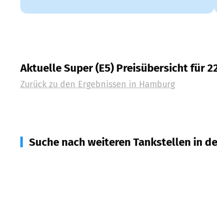
Aktuelle Super (E5) Preisübersicht für 
Zurück zu den Ergebnissen in
Hamburg
Suche nach weiteren Tankstellen in d
22949
Ammersbek
(
7,1
km Entfernung)
22851
Norderstedt
(
7,6
km Entfernung)
22926
Ahrensburg
(
8,2
km Entfernung)
22850
Norderstedt
(
9,3
km Entfernung)