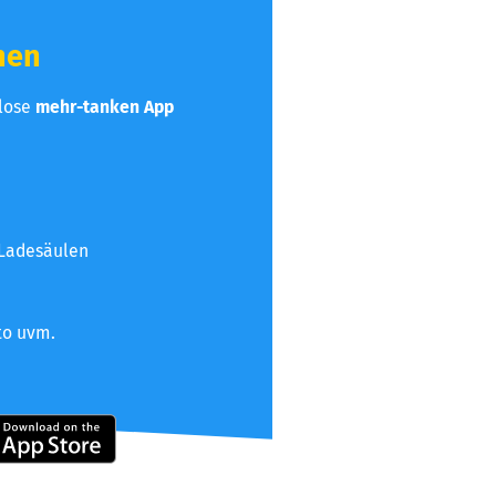
hen
nlose
mehr-tanken App
 Ladesäulen
to uvm.