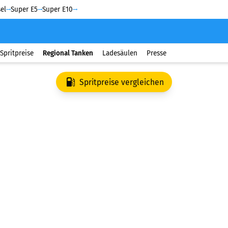
el
Super E5
Super E10
Spritpreise
Regional Tanken
Ladesäulen
Presse
Spritpreise vergleichen