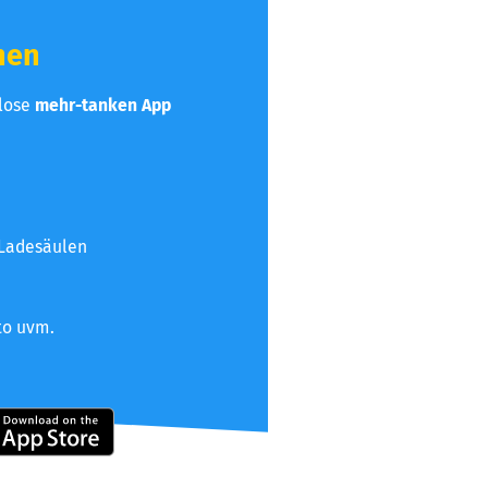
hen
nlose
mehr-tanken App
 Ladesäulen
to uvm.