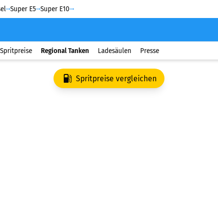
el
Super E5
Super E10
Spritpreise
Regional Tanken
Ladesäulen
Presse
Spritpreise vergleichen