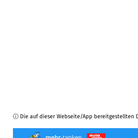
22926
Ahrensburg
(
8,4
km Entfernung)
22850
Norderstedt
(
8,6
km Entfernung)
22941
Bargteheide, Delingsdorf u.a.
(
8,8
km Entfe
22846
Norderstedt
(
10,1
km Entfernung)
23866
Nahe
(
10,4
km Entfernung)
24558
Henstedt-Ulzburg
(
10,9
km Entfernung)
ⓘ Die auf dieser Webseite/App bereitgestellten 