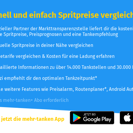
ell und einfach Spritpreise vergleic
izieller Partner der Markttransparenzstelle liefert dir die koste
le Spritpreise, Preisprognosen und eine Tankempfehlung
uelle Spritpreise in deiner Nähe vergleichen
etarife vergleichen & Kosten für eine Ladung erfahren
aillierte Informationen zu über 14.000 Tankstellen und 30.000
zzi empfiehlt dir den optimalen Tankzeitpunkt*
le weitere Features wie Preisalarm, Routenplaner*, Android Au
es mehr-tanken+ Abo erforderlich
 jetzt die mehr-tanken App