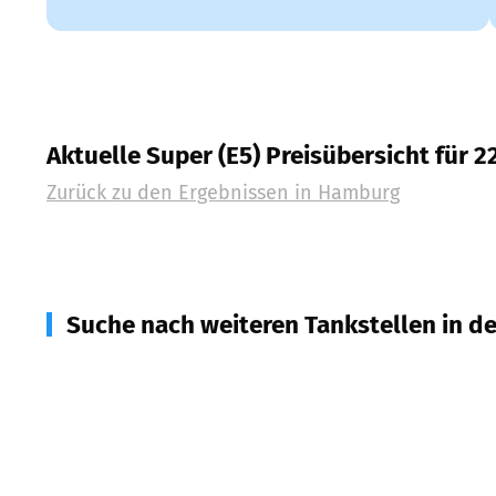
Aktuelle Super (E5) Preisübersicht für 2
Zurück zu den Ergebnissen in
Hamburg
Suche nach weiteren Tankstellen in d
22949
Ammersbek
(
4,6
km Entfernung)
22889
Tangstedt
(
4,7
km Entfernung)
22851
Norderstedt
(
5,5
km Entfernung)
23863
Bargfeld-Stegen
(
7,9
km Entfernung)