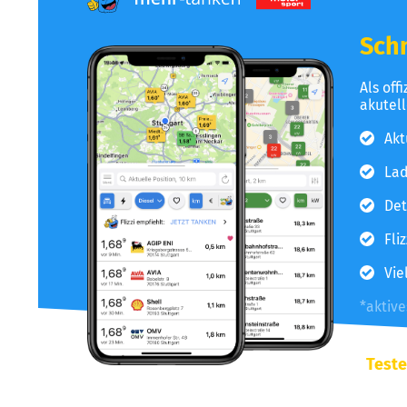
Schn
Als off
akutel
Akt
Lad
Det
Fli
Vie
*aktiv
Teste