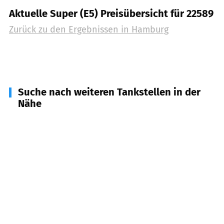
Aktuelle Super (E5) Preisübersicht für 22589
Zurück zu den Ergebnissen in
Hamburg
Suche nach weiteren Tankstellen in der
Nähe
22869
Schenefeld
(
2,4
km Entfernung)
25469
Halstenbek
(
5,1
km Entfernung)
22880
Wedel
(
6,8
km Entfernung)
25421
Pinneberg
(
7,2
km Entfernung)
25462
Rellingen
(
7,8
km Entfernung)
25488
Holm
(
8,7
km Entfernung)