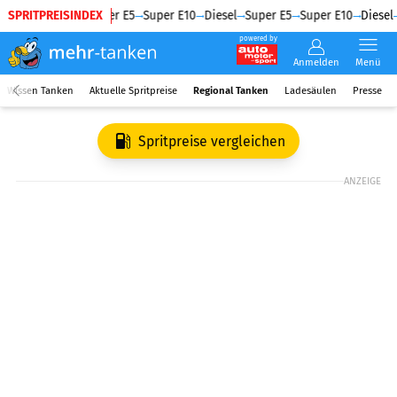
SPRITPREISINDEX
Diesel
Super E5
Super E10
Diesel
Super E5
Super E10
Diesel
powered by
Anmelden
Menü
Wissen Tanken
Aktuelle Spritpreise
Regional Tanken
Ladesäulen
Presse
Spritpreise vergleichen
ANZEIGE