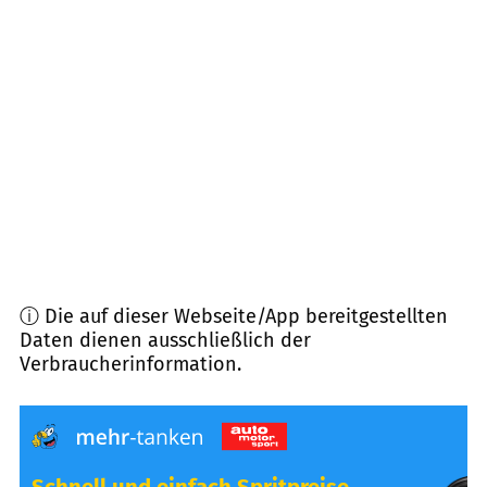
25482
Appen
(
9,0
km Entfernung)
21635
Jork
(
9,0
km Entfernung)
25497
Prisdorf
(
11,2
km Entfernung)
25492
Heist
(
11,4
km Entfernung)
ⓘ Die auf dieser Webseite/App bereitgestellten
Daten dienen ausschließlich der
Verbraucherinformation.
Schnell und einfach Spritpreise