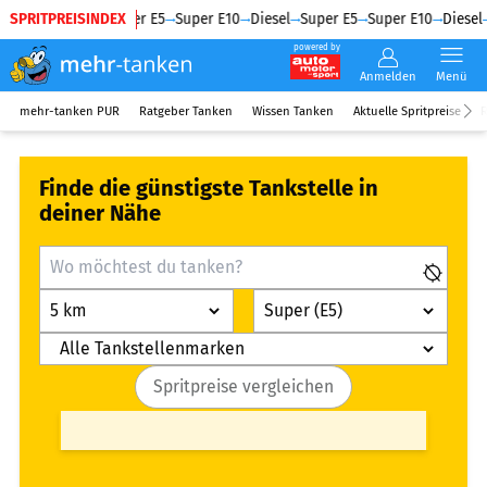
SPRITPREISINDEX
Diesel
Super E5
Super E10
Diesel
Super E5
Super E10
Diesel
powered by
Anmelden
Menü
mehr-tanken PUR
Ratgeber Tanken
Wissen Tanken
Aktuelle Spritpreise
R
Finde die günstigste Tankstelle in
deiner Nähe
Alle Tankstellenmarken
Spritpreise vergleichen