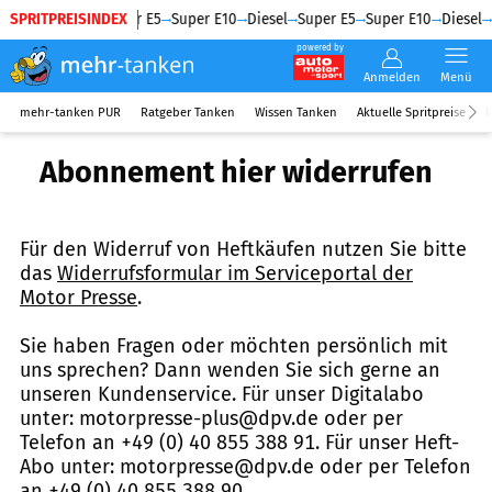
SPRITPREISINDEX
Diesel
Super E5
Super E10
Diesel
Super E5
Super E10
Diesel
powered by
Anmelden
Menü
mehr-tanken PUR
Ratgeber Tanken
Wissen Tanken
Aktuelle Spritpreise
R
Abonnement hier widerrufen
Für den Widerruf von Heftkäufen nutzen Sie bitte
das
Widerrufsformular im Serviceportal der
Motor Presse
.
Sie haben Fragen oder möchten persönlich mit
uns sprechen? Dann wenden Sie sich gerne an
unseren Kundenservice. Für unser Digitalabo
unter: motorpresse-plus@dpv.de oder per
Telefon an +49 (0) 40 855 388 91. Für unser Heft-
Abo unter: motorpresse@dpv.de oder per Telefon
an +49 (0) 40 855 388 90.