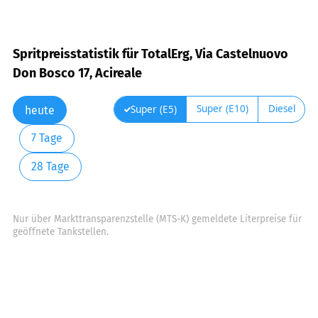
Spritpreisstatistik für TotalErg, Via Castelnuovo
Don Bosco 17, Acireale
Super (E10)
Diesel
Super (E5)
heute
7 Tage
28 Tage
Nur über Markttransparenzstelle (MTS-K) gemeldete Literpreise für
geöffnete Tankstellen.