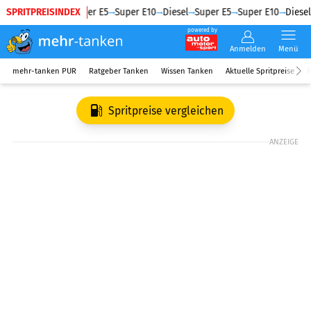
SPRITPREISINDEX
Diesel
Super E5
Super E10
Diesel
Super E5
Super E10
Diesel
powered by
Anmelden
Menü
mehr-tanken PUR
Ratgeber Tanken
Wissen Tanken
Aktuelle Spritpreise
R
Spritpreise vergleichen
ANZEIGE