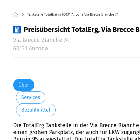
Tankstelle TotalErg in 60131 Ancona Via Brecce Bianche 74
Preisübersicht TotalErg, Via Brecce 
Via Brecce Bianche 74
60131 Ancona
Über
Services
Bezahlmittel
Die TotalErg Tankstelle in der Via Brecce Bianche
einen großen Parkplatz, der auch für LKW zugängli
Benzin 95 ausgestattet. Die TotalErg Tankstelle