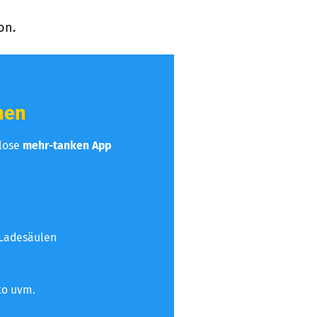
on.
hen
nlose
mehr-tanken App
 Ladesäulen
to uvm.