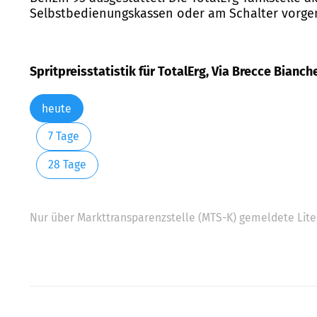
Selbstbedienungskassen oder am Schalter vorge
Spritpreisstatistik für TotalErg, Via Brecce Bianch
heute
7 Tage
28 Tage
Nur über Markttransparenzstelle (MTS-K) gemeldete Liter