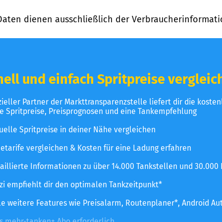
Daten dienen ausschließlich der Verbraucherinformati
ell und einfach Spritpreise vergleic
izieller Partner der Markttransparenzstelle liefert dir die koste
le Spritpreise, Preisprognosen und eine Tankempfehlung
uelle Spritpreise in deiner Nähe vergleichen
etarife vergleichen & Kosten für eine Ladung erfahren
aillierte Informationen zu über 14.000 Tankstellen und 30.000
zzi empfiehlt dir den optimalen Tankzeitpunkt*
le weitere Features wie Preisalarm, Routenplaner*, Android Au
es mehr-tanken+ Abo erforderlich