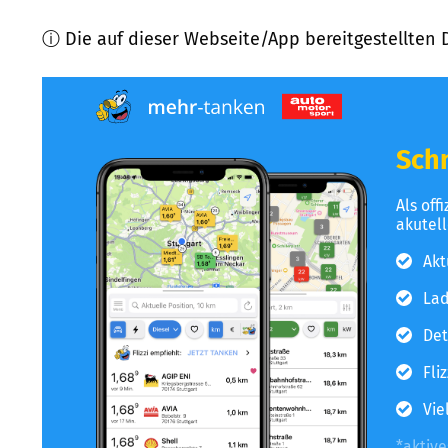
ⓘ Die auf dieser Webseite/App bereitgestellten 
Schn
Als off
akutel
Akt
Lad
Det
Fli
Vie
*aktiv