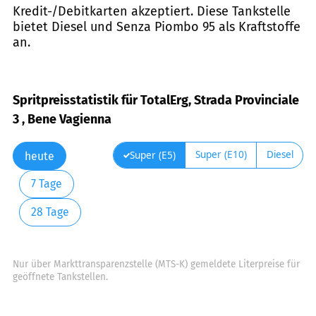
Kredit-/Debitkarten akzeptiert. Diese Tankstelle
bietet Diesel und Senza Piombo 95 als Kraftstoffe
an.
Spritpreisstatistik für TotalErg, Strada Provinciale
3 , Bene Vagienna
Super (E10)
Diesel
Super (E5)
heute
7 Tage
28 Tage
Nur über Markttransparenzstelle (MTS-K) gemeldete Literpreise für
geöffnete Tankstellen.