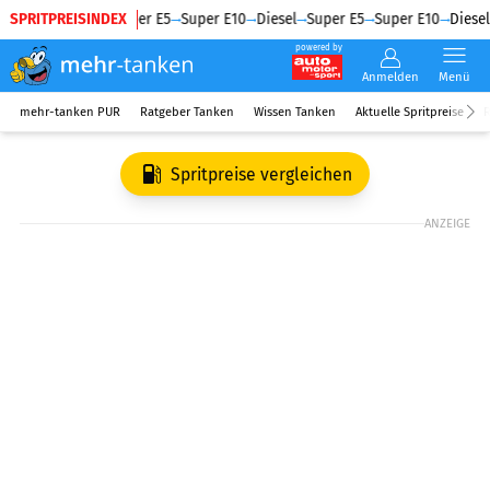
SPRITPREISINDEX
Diesel
Super E5
Super E10
Diesel
Super E5
Super E10
Diesel
powered by
Anmelden
Menü
mehr-tanken PUR
Ratgeber Tanken
Wissen Tanken
Aktuelle Spritpreise
R
Spritpreise vergleichen
ANZEIGE