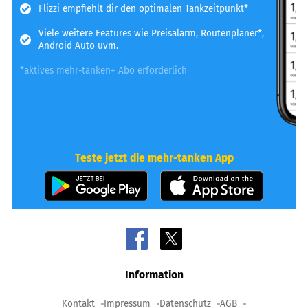
Flizzi empfiehlt dir den optimalen Tankzeitpunkt*
Viele weitere Features wie Preisalarm, Routenplaner*,
Android Auto uvm.
*aktives mehr-tanken+ Abo erforderlich
Teste jetzt die mehr-tanken App
Information
Kontakt
Impressum
Datenschutz
AGB