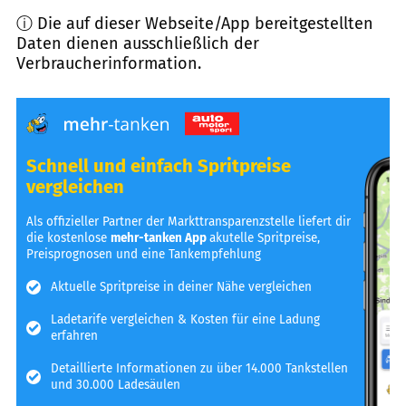
ⓘ Die auf dieser Webseite/App bereitgestellten
Daten dienen ausschließlich der
Verbraucherinformation.
Schnell und einfach Spritpreise
vergleichen
Als offizieller Partner der Markttransparenzstelle liefert dir
die kostenlose
mehr-tanken App
akutelle Spritpreise,
Preisprognosen und eine Tankempfehlung
Aktuelle Spritpreise in deiner Nähe vergleichen
Ladetarife vergleichen & Kosten für eine Ladung
erfahren
Detaillierte Informationen zu über 14.000 Tankstellen
und 30.000 Ladesäulen