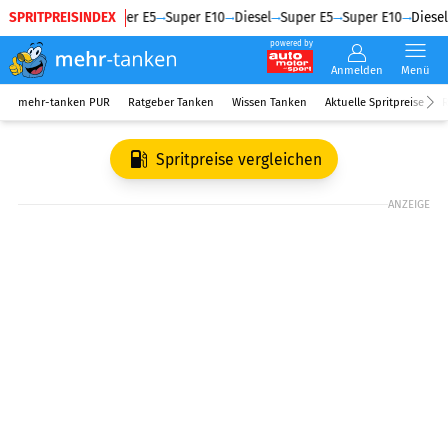
SPRITPREISINDEX
Diesel
Super E5
Super E10
Diesel
Super E5
Super E10
Diesel
powered by
Anmelden
Menü
mehr-tanken PUR
Ratgeber Tanken
Wissen Tanken
Aktuelle Spritpreise
R
Spritpreise vergleichen
ANZEIGE