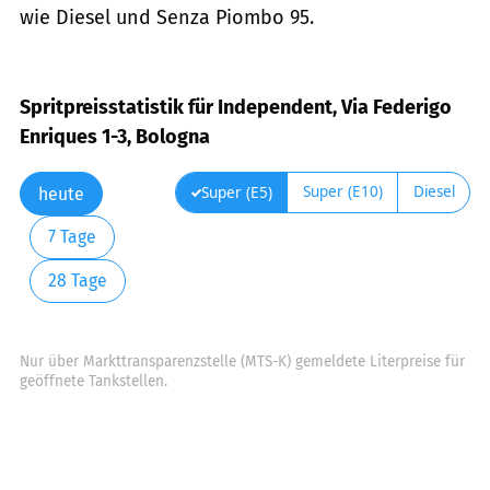
wie Diesel und Senza Piombo 95.
Spritpreisstatistik für Independent, Via Federigo
Enriques 1-3, Bologna
Super (E10)
Diesel
Super (E5)
heute
7 Tage
28 Tage
Nur über Markttransparenzstelle (MTS-K) gemeldete Literpreise für
geöffnete Tankstellen.