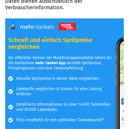
Daten dienen ausschließlich der
Verbraucherinformation.
Schnell und einfach Spritpreise
vergleichen
Als offizieller Partner der Markttransparenzstelle liefert dir
die kostenlose
mehr-tanken App
akutelle Spritpreise,
Preisprognosen und eine Tankempfehlung
Aktuelle Spritpreise in deiner Nähe vergleichen
Ladetarife vergleichen & Kosten für eine Ladung
erfahren
Detaillierte Informationen zu über 14.000 Tankstellen
und 30.000 Ladesäulen
Flizzi empfiehlt dir den optimalen Tankzeitpunkt*