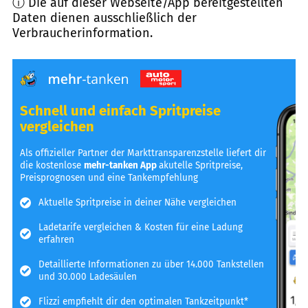
ⓘ Die auf dieser Webseite/App bereitgestellten
Daten dienen ausschließlich der
Verbraucherinformation.
Schnell und einfach Spritpreise
vergleichen
Als offizieller Partner der Markttransparenzstelle liefert dir
die kostenlose
mehr-tanken App
akutelle Spritpreise,
Preisprognosen und eine Tankempfehlung
Aktuelle Spritpreise in deiner Nähe vergleichen
Ladetarife vergleichen & Kosten für eine Ladung
erfahren
Detaillierte Informationen zu über 14.000 Tankstellen
und 30.000 Ladesäulen
Flizzi empfiehlt dir den optimalen Tankzeitpunkt*