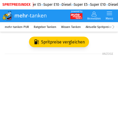
SPRITPREISINDEX
Diesel
Super E5
Super E10
Diesel
Super E5
Super E10
Diesel
powered by
Anmelden
Menü
mehr-tanken PUR
Ratgeber Tanken
Wissen Tanken
Aktuelle Spritpreise
R
Spritpreise vergleichen
ANZEIGE