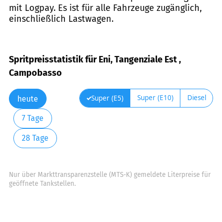
mit Logpay. Es ist für alle Fahrzeuge zugänglich,
einschließlich Lastwagen.
Spritpreisstatistik für Eni, Tangenziale Est ,
Campobasso
Super (E10)
Diesel
Super (E5)
heute
7 Tage
28 Tage
Nur über Markttransparenzstelle (MTS-K) gemeldete Literpreise für
geöffnete Tankstellen.