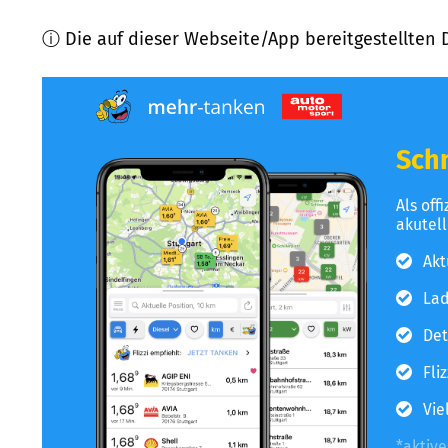
ⓘ Die auf dieser Webseite/App bereitgestellten 
Schn
Als off
akutel
Akt
Lad
Det
Fli
Vie
*aktiv