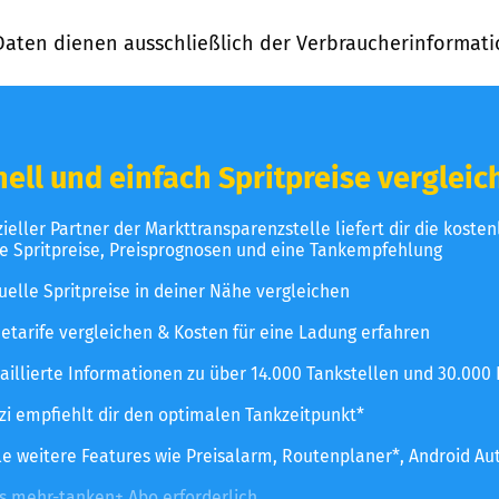
Daten dienen ausschließlich der Verbraucherinformati
ell und einfach Spritpreise vergleic
izieller Partner der Markttransparenzstelle liefert dir die koste
le Spritpreise, Preisprognosen und eine Tankempfehlung
uelle Spritpreise in deiner Nähe vergleichen
etarife vergleichen & Kosten für eine Ladung erfahren
aillierte Informationen zu über 14.000 Tankstellen und 30.000
zzi empfiehlt dir den optimalen Tankzeitpunkt*
le weitere Features wie Preisalarm, Routenplaner*, Android Au
es mehr-tanken+ Abo erforderlich