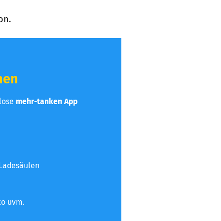
on.
hen
nlose
mehr-tanken App
 Ladesäulen
to uvm.