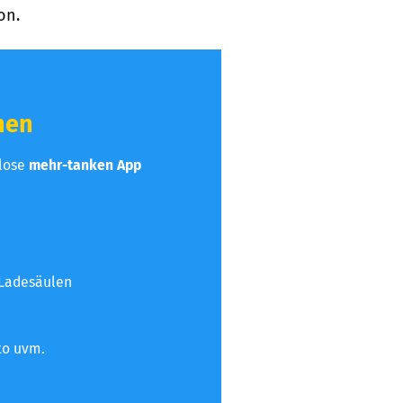
on.
hen
nlose
mehr-tanken App
 Ladesäulen
to uvm.