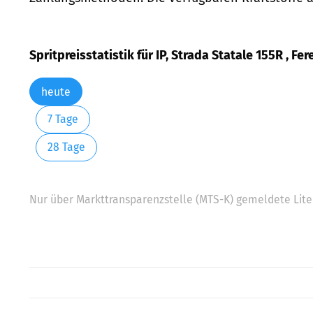
Spritpreisstatistik für IP, Strada Statale 155R , Fe
heute
7 Tage
28 Tage
Nur über Markttransparenzstelle (MTS-K) gemeldete Liter