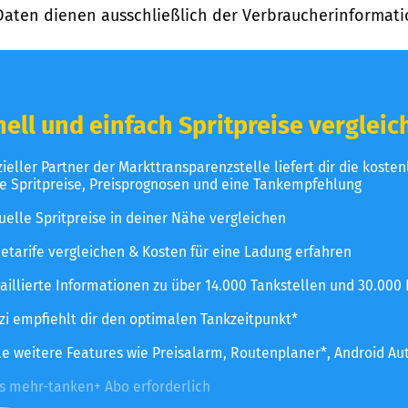
Daten dienen ausschließlich der Verbraucherinformati
ell und einfach Spritpreise vergleic
izieller Partner der Markttransparenzstelle liefert dir die koste
le Spritpreise, Preisprognosen und eine Tankempfehlung
uelle Spritpreise in deiner Nähe vergleichen
etarife vergleichen & Kosten für eine Ladung erfahren
aillierte Informationen zu über 14.000 Tankstellen und 30.000
zzi empfiehlt dir den optimalen Tankzeitpunkt*
le weitere Features wie Preisalarm, Routenplaner*, Android Au
es mehr-tanken+ Abo erforderlich