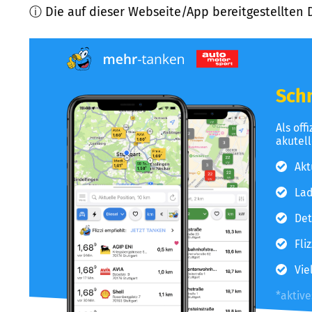
ⓘ Die auf dieser Webseite/App bereitgestellten 
Schn
Als off
akutel
Akt
Lad
Det
Fli
Vie
*aktiv