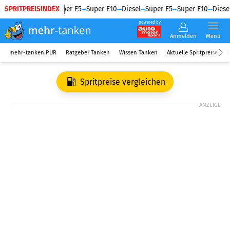
SPRITPREISINDEX
Diesel
Super E5
Super E10
Diesel
Super E5
Super E10
Diesel
powered by
Anmelden
Menü
mehr-tanken PUR
Ratgeber Tanken
Wissen Tanken
Aktuelle Spritpreise
R
Spritpreise vergleichen
ANZEIGE