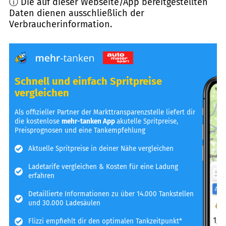
ⓘ Die auf dieser Webseite/App bereitgestellten
Daten dienen ausschließlich der
Verbraucherinformation.
Schnell und einfach Spritpreise
vergleichen
Als offizieller Partner der Markttransparenzstelle liefert dir
die kostenlose
mehr-tanken App
akutelle Spritpreise,
Preisprognosen und eine Tankempfehlung
Aktuelle Spritpreise in deiner Nähe vergleichen
Ladetarife vergleichen & Kosten für eine Ladung
erfahren
Detaillierte Informationen zu über 14.000 Tankstellen
und 30.000 Ladesäulen
Flizzi empfiehlt dir den optimalen Tankzeitpunkt*