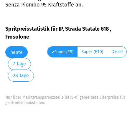
Senza Piombo 95 Kraftstoffe an.
Spritpreisstatistik für IP, Strada Statale 618 ,
Frosolone
Super (E10)
Diesel
Super (E5)
heute
7 Tage
28 Tage
Nur über Markttransparenzstelle (MTS-K) gemeldete Literpreise für
geöffnete Tankstellen.