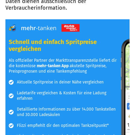
Daten dienen ausschließlich der
Verbraucherinformation.
Schnell und einfach Spritpreise
vergleichen
Als offizieller Partner der Markttransparenzstelle liefert dir
die kostenlose
mehr-tanken App
akutelle Spritpreise,
Preisprognosen und eine Tankempfehlung
Aktuelle Spritpreise in deiner Nähe vergleichen
Ladetarife vergleichen & Kosten für eine Ladung
erfahren
Detaillierte Informationen zu über 14.000 Tankstellen
und 30.000 Ladesäulen
Flizzi empfiehlt dir den optimalen Tankzeitpunkt*