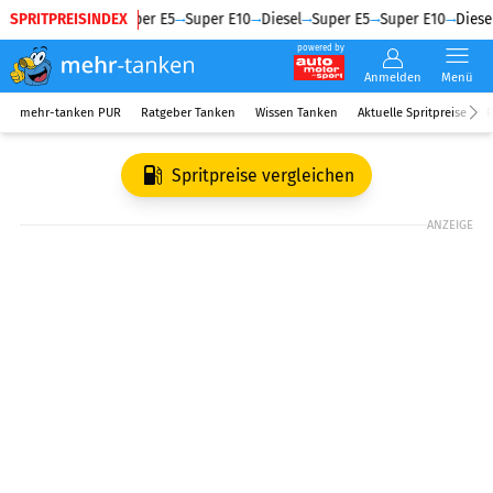
SPRITPREISINDEX
Diesel
Super E5
Super E10
Diesel
Super E5
Super E10
Diesel
powered by
Anmelden
Menü
mehr-tanken PUR
Ratgeber Tanken
Wissen Tanken
Aktuelle Spritpreise
R
Spritpreise vergleichen
ANZEIGE