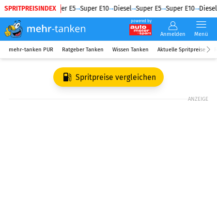
SPRITPREISINDEX
Diesel
Super E5
Super E10
Diesel
Super E5
Super E10
Diesel
powered by
Anmelden
Menü
mehr-tanken PUR
Ratgeber Tanken
Wissen Tanken
Aktuelle Spritpreise
R
Spritpreise vergleichen
ANZEIGE