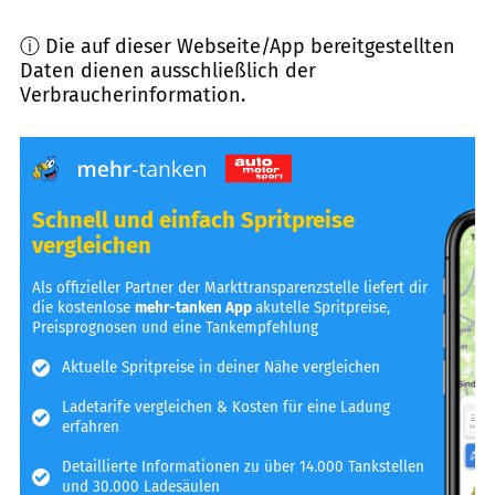
ⓘ Die auf dieser Webseite/App bereitgestellten
Daten dienen ausschließlich der
Verbraucherinformation.
Schnell und einfach Spritpreise
vergleichen
Als offizieller Partner der Markttransparenzstelle liefert dir
die kostenlose
mehr-tanken App
akutelle Spritpreise,
Preisprognosen und eine Tankempfehlung
Aktuelle Spritpreise in deiner Nähe vergleichen
Ladetarife vergleichen & Kosten für eine Ladung
erfahren
Detaillierte Informationen zu über 14.000 Tankstellen
und 30.000 Ladesäulen