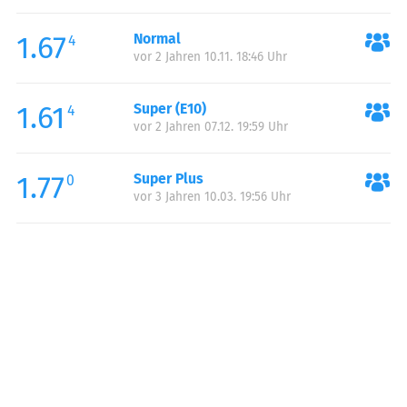
Mittwoch:
07:30-12:00
1.67
Normal
Mittwoch:
13:00-16:00
4
vor 2 Jahren 10.11. 18:46 Uhr
Donnerstag:
07:30-12:00
Donnerstag:
13:00-16:00
1.61
Super (E10)
4
Freitag:
07:30-12:00
vor 2 Jahren 07.12. 19:59 Uhr
Freitag:
13:00-16:00
1.77
Super Plus
0
vor 3 Jahren 10.03. 19:56 Uhr