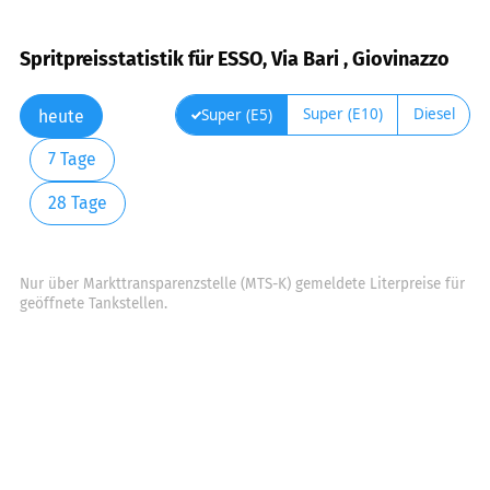
Spritpreisstatistik für ESSO, Via Bari , Giovinazzo
Super (E10)
Diesel
Super (E5)
heute
7 Tage
28 Tage
Nur über Markttransparenzstelle (MTS-K) gemeldete Literpreise für
geöffnete Tankstellen.