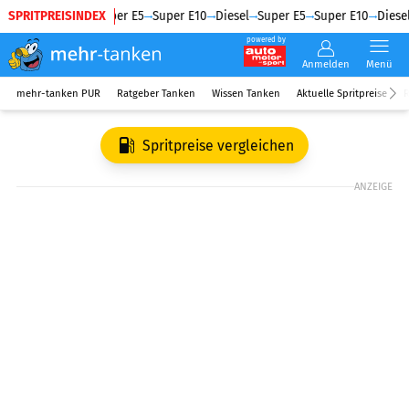
SPRITPREISINDEX
Diesel
Super E5
Super E10
Diesel
Super E5
Super E10
Diesel
powered by
Anmelden
Menü
mehr-tanken PUR
Ratgeber Tanken
Wissen Tanken
Aktuelle Spritpreise
R
Spritpreise vergleichen
ANZEIGE