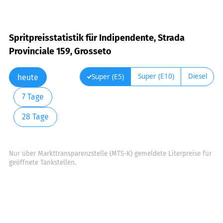
Spritpreisstatistik für Indipendente, Strada
Provinciale 159, Grosseto
Super (E10)
Diesel
Super (E5)
heute
7 Tage
28 Tage
Nur über Markttransparenzstelle (MTS-K) gemeldete Literpreise für
geöffnete Tankstellen.