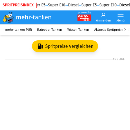
SPRITPREISINDEX
Diesel
Super E5
Super E10
Diesel
Super E5
Super E10
Diesel
powered by
Anmelden
Menü
mehr-tanken PUR
Ratgeber Tanken
Wissen Tanken
Aktuelle Spritpreise
R
Spritpreise vergleichen
ANZEIGE