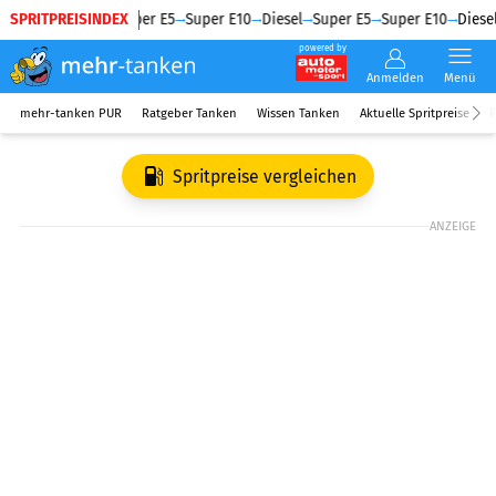
SPRITPREISINDEX
Diesel
Super E5
Super E10
Diesel
Super E5
Super E10
Diesel
powered by
Anmelden
Menü
mehr-tanken PUR
Ratgeber Tanken
Wissen Tanken
Aktuelle Spritpreise
R
Spritpreise vergleichen
ANZEIGE