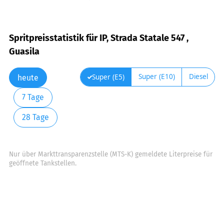
Spritpreisstatistik für IP, Strada Statale 547 ,
Guasila
Super (E10)
Diesel
Super (E5)
heute
7 Tage
28 Tage
Nur über Markttransparenzstelle (MTS-K) gemeldete Literpreise für
geöffnete Tankstellen.