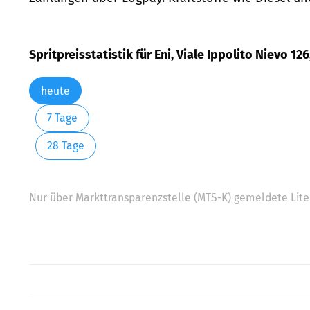
Spritpreisstatistik für Eni, Viale Ippolito Nievo 12
heute
7 Tage
28 Tage
Nur über Markttransparenzstelle (MTS-K) gemeldete Liter