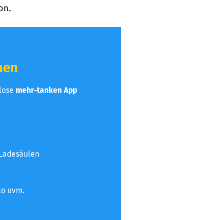
on.
hen
nlose
mehr-tanken App
 Ladesäulen
to uvm.