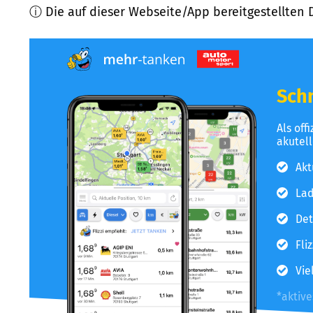
ⓘ Die auf dieser Webseite/App bereitgestellten 
Schn
Als off
akutel
Akt
Lad
Det
Fli
Vie
*aktiv