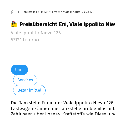
Tankstelle Eni in 57121 Livorno Viale Ippolito Nievo 126
Preisübersicht Eni, Viale Ippolito Ni
Viale Ippolito Nievo 126
57121 Livorno
Über
Services
Bezahlmittel
Die Tankstelle Eni in der Viale Ippolito Nievo 126
Lastwagen können die Tankstelle problemlos anfa
Zahlungen über Logpay. Kraftstoffe wie Diesel un