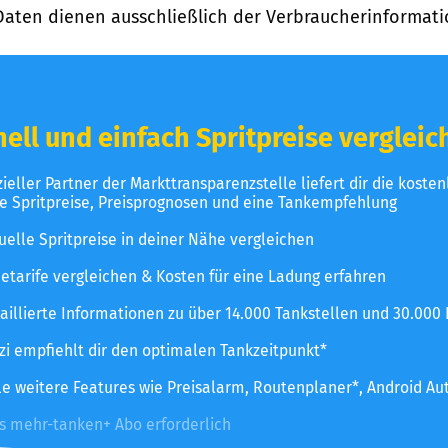
Daten dienen ausschließlich der Verbraucherinformati
ell und einfach Spritpreise vergleic
izieller Partner der Markttransparenzstelle liefert dir die koste
le Spritpreise, Preisprognosen und eine Tankempfehlung
uelle Spritpreise in deiner Nähe vergleichen
etarife vergleichen & Kosten für eine Ladung erfahren
aillierte Informationen zu über 14.000 Tankstellen und 30.000
zzi empfiehlt dir den optimalen Tankzeitpunkt*
le weitere Features wie Preisalarm, Routenplaner*, Android Au
es mehr-tanken+ Abo erforderlich