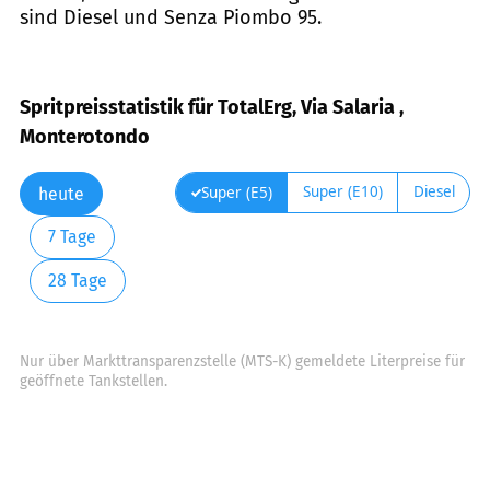
sind Diesel und Senza Piombo 95.
Spritpreisstatistik für TotalErg, Via Salaria ,
Monterotondo
Super (E10)
Diesel
Super (E5)
heute
7 Tage
28 Tage
Nur über Markttransparenzstelle (MTS-K) gemeldete Literpreise für
geöffnete Tankstellen.