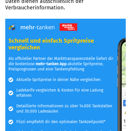
Daten dienen ausschließlich der
Verbraucherinformation.
Schnell und einfach Spritpreise
vergleichen
Als offizieller Partner der Markttransparenzstelle liefert dir
die kostenlose
mehr-tanken App
akutelle Spritpreise,
Preisprognosen und eine Tankempfehlung
Aktuelle Spritpreise in deiner Nähe vergleichen
Ladetarife vergleichen & Kosten für eine Ladung
erfahren
Detaillierte Informationen zu über 14.000 Tankstellen
und 30.000 Ladesäulen
Flizzi empfiehlt dir den optimalen Tankzeitpunkt*