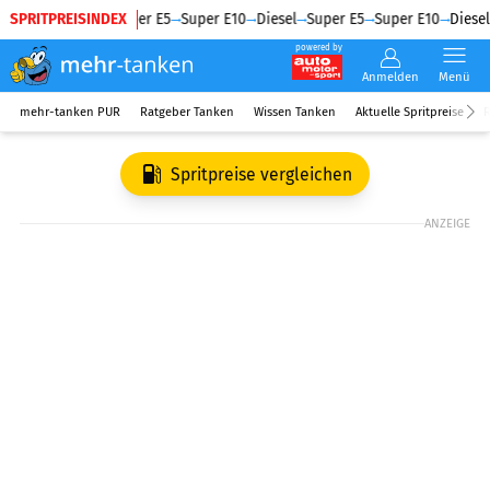
SPRITPREISINDEX
Diesel
Super E5
Super E10
Diesel
Super E5
Super E10
Diesel
powered by
Anmelden
Menü
mehr-tanken PUR
Ratgeber Tanken
Wissen Tanken
Aktuelle Spritpreise
R
Spritpreise vergleichen
ANZEIGE