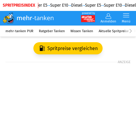
SPRITPREISINDEX
Diesel
Super E5
Super E10
Diesel
Super E5
Super E10
Diesel
powered by
Anmelden
Menü
mehr-tanken PUR
Ratgeber Tanken
Wissen Tanken
Aktuelle Spritpreise
R
Spritpreise vergleichen
ANZEIGE