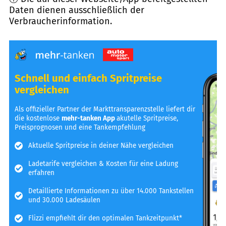
Daten dienen ausschließlich der
Verbraucherinformation.
Schnell und einfach Spritpreise
vergleichen
Als offizieller Partner der Markttransparenzstelle liefert dir
die kostenlose
mehr-tanken App
akutelle Spritpreise,
Preisprognosen und eine Tankempfehlung
Aktuelle Spritpreise in deiner Nähe vergleichen
Ladetarife vergleichen & Kosten für eine Ladung
erfahren
Detaillierte Informationen zu über 14.000 Tankstellen
und 30.000 Ladesäulen
Flizzi empfiehlt dir den optimalen Tankzeitpunkt*