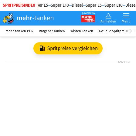
SPRITPREISINDEX
Diesel
Super E5
Super E10
Diesel
Super E5
Super E10
Diesel
powered by
Anmelden
Menü
mehr-tanken PUR
Ratgeber Tanken
Wissen Tanken
Aktuelle Spritpreise
R
Spritpreise vergleichen
ANZEIGE