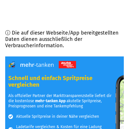
ⓘ Die auf dieser Webseite/App bereitgestellten
Daten dienen ausschließlich der
Verbraucherinformation.
Schnell und einfach Spritpreise
vergleichen
Als offizieller Partner der Markttransparenzstelle liefert dir
die kostenlose
mehr-tanken App
akutelle Spritpreise,
Preisprognosen und eine Tankempfehlung
Aktuelle Spritpreise in deiner Nähe vergleichen
Ladetarife vergleichen & Kosten für eine Ladung