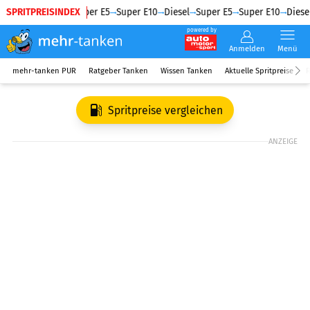
SPRITPREISINDEX
Diesel
Super E5
Super E10
Diesel
Super E5
Super E10
Diesel
powered by
Anmelden
Menü
mehr-tanken PUR
Ratgeber Tanken
Wissen Tanken
Aktuelle Spritpreise
R
Spritpreise vergleichen
ANZEIGE