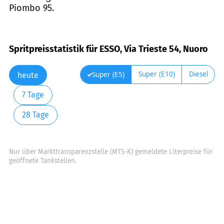
Piombo 95.
Spritpreisstatistik für ESSO, Via Trieste 54, Nuoro
Super (E10)
Diesel
Super (E5)
heute
7 Tage
28 Tage
Nur über Markttransparenzstelle (MTS-K) gemeldete Literpreise für
geöffnete Tankstellen.