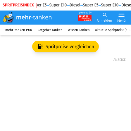
SPRITPREISINDEX
Diesel
Super E5
Super E10
Diesel
Super E5
Super E10
Diesel
powered by
Anmelden
Menü
mehr-tanken PUR
Ratgeber Tanken
Wissen Tanken
Aktuelle Spritpreise
R
Spritpreise vergleichen
ANZEIGE