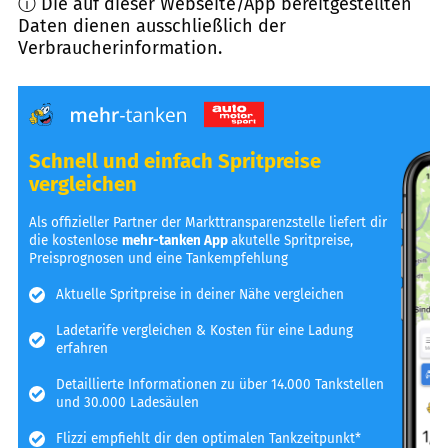
ⓘ Die auf dieser Webseite/App bereitgestellten
Daten dienen ausschließlich der
Verbraucherinformation.
Schnell und einfach Spritpreise
vergleichen
Als offizieller Partner der Markttransparenzstelle liefert dir
die kostenlose
mehr-tanken App
akutelle Spritpreise,
Preisprognosen und eine Tankempfehlung
Aktuelle Spritpreise in deiner Nähe vergleichen
Ladetarife vergleichen & Kosten für eine Ladung
erfahren
Detaillierte Informationen zu über 14.000 Tankstellen
und 30.000 Ladesäulen
Flizzi empfiehlt dir den optimalen Tankzeitpunkt*