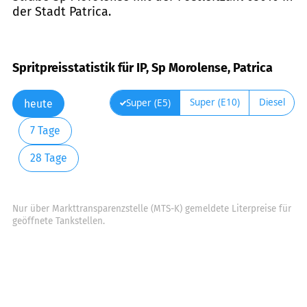
der Stadt Patrica.
Spritpreisstatistik für IP, Sp Morolense, Patrica
Super (E10)
Diesel
Super (E5)
heute
7 Tage
28 Tage
Nur über Markttransparenzstelle (MTS-K) gemeldete Literpreise für
geöffnete Tankstellen.