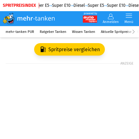
SPRITPREISINDEX
Diesel
Super E5
Super E10
Diesel
Super E5
Super E10
Diesel
powered by
Anmelden
Menü
mehr-tanken PUR
Ratgeber Tanken
Wissen Tanken
Aktuelle Spritpreise
R
Spritpreise vergleichen
ANZEIGE