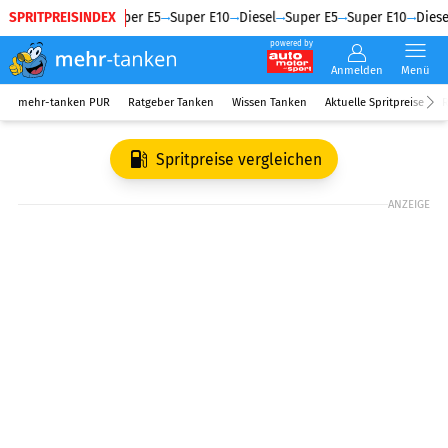
SPRITPREISINDEX
Diesel
Super E5
Super E10
Diesel
Super E5
Super E10
Diesel
powered by
Anmelden
Menü
mehr-tanken PUR
Ratgeber Tanken
Wissen Tanken
Aktuelle Spritpreise
R
Spritpreise vergleichen
ANZEIGE