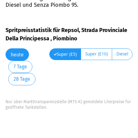
Diesel und Senza Piombo 95.
Spritpreisstatistik für Repsol, Strada Provinciale
Della Principessa , Piombino
Super (E10)
Diesel
Super (E5)
heute
7 Tage
28 Tage
Nur über Markttransparenzstelle (MTS-K) gemeldete Literpreise für
geöffnete Tankstellen.