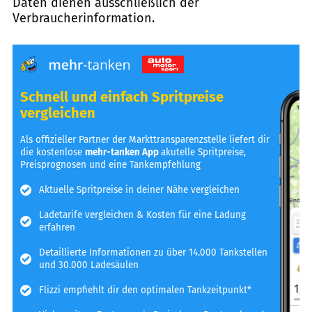
Daten dienen ausschließlich der
Verbraucherinformation.
Schnell und einfach Spritpreise
vergleichen
Als offizieller Partner der Markttransparenzstelle liefert dir
die kostenlose
mehr-tanken App
akutelle Spritpreise,
Preisprognosen und eine Tankempfehlung
Aktuelle Spritpreise in deiner Nähe vergleichen
Ladetarife vergleichen & Kosten für eine Ladung
erfahren
Detaillierte Informationen zu über 14.000 Tankstellen
und 30.000 Ladesäulen
Flizzi empfiehlt dir den optimalen Tankzeitpunkt*