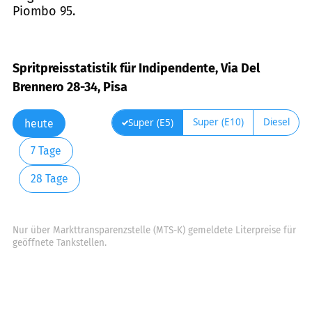
Piombo 95.
Spritpreisstatistik für Indipendente, Via Del
Brennero 28-34, Pisa
Super (E10)
Diesel
Super (E5)
heute
7 Tage
28 Tage
Nur über Markttransparenzstelle (MTS-K) gemeldete Literpreise für
geöffnete Tankstellen.