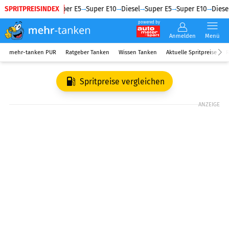
SPRITPREISINDEX
Diesel
Super E5
Super E10
Diesel
Super E5
Super E10
Diesel
powered by
Anmelden
Menü
mehr-tanken PUR
Ratgeber Tanken
Wissen Tanken
Aktuelle Spritpreise
R
Spritpreise vergleichen
ANZEIGE