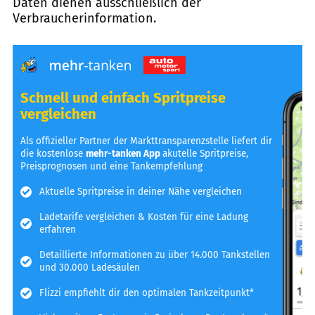
Daten dienen ausschließlich der
Verbraucherinformation.
Schnell und einfach Spritpreise
vergleichen
Als offizieller Partner der Markttransparenzstelle liefert dir
die kostenlose
mehr-tanken App
akutelle Spritpreise,
Preisprognosen und eine Tankempfehlung
Aktuelle Spritpreise in deiner Nähe vergleichen
Ladetarife vergleichen & Kosten für eine Ladung
erfahren
Detaillierte Informationen zu über 14.000 Tankstellen
und 30.000 Ladesäulen
Flizzi empfiehlt dir den optimalen Tankzeitpunkt*