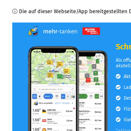
ⓘ Die auf dieser Webseite/App bereitgestellten 
Schn
Als off
akutel
Akt
Lad
Det
Fli
Vie
*aktiv