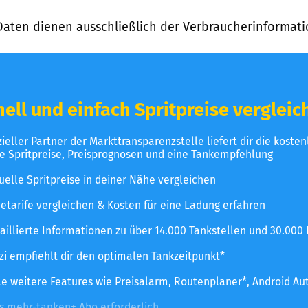
Daten dienen ausschließlich der Verbraucherinformati
ell und einfach Spritpreise vergleic
izieller Partner der Markttransparenzstelle liefert dir die koste
le Spritpreise, Preisprognosen und eine Tankempfehlung
uelle Spritpreise in deiner Nähe vergleichen
etarife vergleichen & Kosten für eine Ladung erfahren
aillierte Informationen zu über 14.000 Tankstellen und 30.000
zzi empfiehlt dir den optimalen Tankzeitpunkt*
le weitere Features wie Preisalarm, Routenplaner*, Android Au
es mehr-tanken+ Abo erforderlich