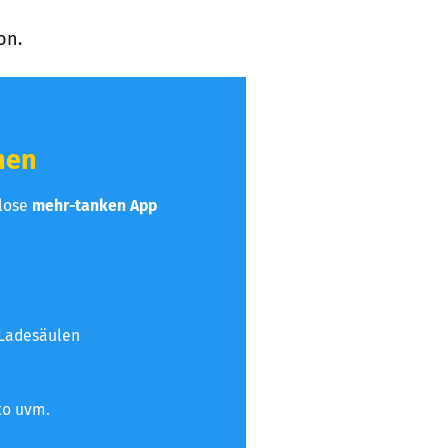
on.
hen
nlose
mehr-tanken App
 Ladesäulen
to uvm.