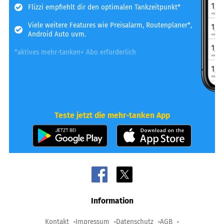
Flizzi empfiehlt dir den optimalen Tankzeitpunkt*
Viele weitere Features wie Preisalarm, Routenplaner*,
Android Auto uvm.
*aktives mehr-tanken+ Abo erforderlich
Teste jetzt die mehr-tanken App
Information
Kontakt
Impressum
Datenschutz
AGB