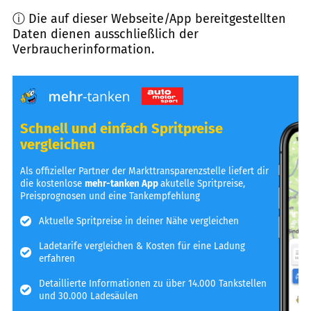
ⓘ Die auf dieser Webseite/App bereitgestellten
Daten dienen ausschließlich der
Verbraucherinformation.
Schnell und einfach Spritpreise
vergleichen
Als offizieller Partner der Markttransparenzstelle liefert dir
die kostenlose
mehr-tanken App
akutelle Spritpreise,
Preisprognosen und eine Tankempfehlung
Aktuelle Spritpreise in deiner Nähe vergleichen
Ladetarife vergleichen & Kosten für eine Ladung
erfahren
Detaillierte Informationen zu über 14.000 Tankstellen
und 30.000 Ladesäulen