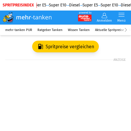
SPRITPREISINDEX
Diesel
Super E5
Super E10
Diesel
Super E5
Super E10
Diesel
powered by
Anmelden
Menü
mehr-tanken PUR
Ratgeber Tanken
Wissen Tanken
Aktuelle Spritpreise
R
Spritpreise vergleichen
ANZEIGE