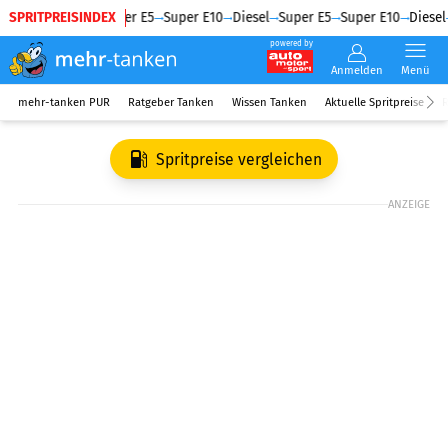
SPRITPREISINDEX
Diesel
Super E5
Super E10
Diesel
Super E5
Super E10
Diesel
powered by
Anmelden
Menü
mehr-tanken PUR
Ratgeber Tanken
Wissen Tanken
Aktuelle Spritpreise
R
Spritpreise vergleichen
ANZEIGE