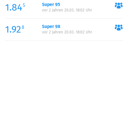
1.84
Super 95
Samstag:
00:00-24:00
5
vor 2 Jahren 20.03. 18:02 Uhr
Sonntag:
00:00-24:00
1.92
Super 98
8
vor 2 Jahren 20.03. 18:02 Uhr