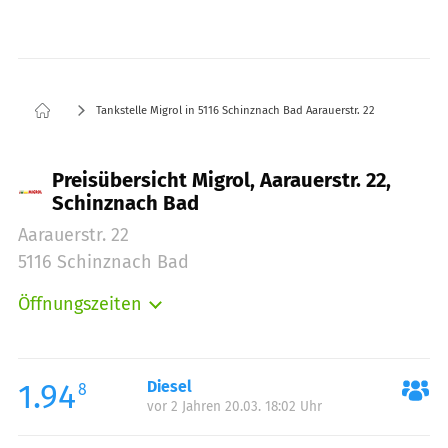
Tankstelle Migrol in 5116 Schinznach Bad Aarauerstr. 22
Preisübersicht Migrol, Aarauerstr. 22,
Schinznach Bad
Aarauerstr. 22
5116 Schinznach Bad
Öffnungszeiten
Montag:
00:00-24:00
Dienstag:
00:00-24:00
Mittwoch:
00:00-24:00
1.94
Diesel
8
vor 2 Jahren 20.03. 18:02 Uhr
Donnerstag:
00:00-24:00
Freitag:
00:00-24:00