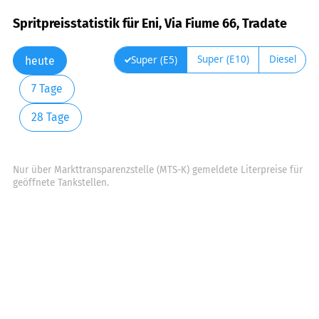
Spritpreisstatistik für Eni, Via Fiume 66, Tradate
Super (E10)
Diesel
Super (E5)
heute
7 Tage
28 Tage
Nur über Markttransparenzstelle (MTS-K) gemeldete Literpreise für
geöffnete Tankstellen.