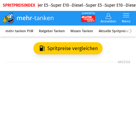
SPRITPREISINDEX
Diesel
Super E5
Super E10
Diesel
Super E5
Super E10
Diesel
powered by
Anmelden
Menü
mehr-tanken PUR
Ratgeber Tanken
Wissen Tanken
Aktuelle Spritpreise
R
Spritpreise vergleichen
ANZEIGE