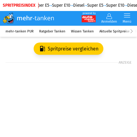
SPRITPREISINDEX
Diesel
Super E5
Super E10
Diesel
Super E5
Super E10
Diesel
powered by
Anmelden
Menü
mehr-tanken PUR
Ratgeber Tanken
Wissen Tanken
Aktuelle Spritpreise
R
Spritpreise vergleichen
ANZEIGE