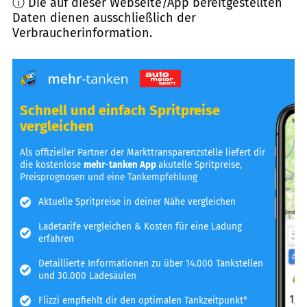
ⓘ Die auf dieser Webseite/App bereitgestellten
Daten dienen ausschließlich der
Verbraucherinformation.
Schnell und einfach Spritpreise
vergleichen
Als offizieller Partner der Markttransparenzstelle liefert dir
die kostenlose
mehr-tanken App
akutelle Spritpreise,
Preisprognosen und eine Tankempfehlung
Aktuelle Spritpreise in deiner Nähe vergleichen
Ladetarife vergleichen & Kosten für eine Ladung
erfahren
Detaillierte Informationen zu über 14.000 Tankstellen
und 30.000 Ladesäulen
Flizzi empfiehlt dir den optimalen Tankzeitpunkt*