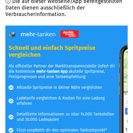
ⓘ Die auf dieser Webseite/App bereitgestellten
Daten dienen ausschließlich der
Verbraucherinformation.
Schnell und einfach Spritpreise
vergleichen
Als offizieller Partner der Markttransparenzstelle liefert dir
die kostenlose
mehr-tanken App
akutelle Spritpreise,
Preisprognosen und eine Tankempfehlung
Aktuelle Spritpreise in deiner Nähe vergleichen
Ladetarife vergleichen & Kosten für eine Ladung
erfahren
Detaillierte Informationen zu über 14.000 Tankstellen
und 30.000 Ladesäulen
Flizzi empfiehlt dir den optimalen Tankzeitpunkt*