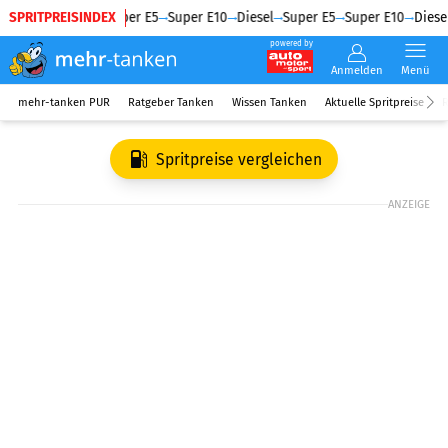
SPRITPREISINDEX
Diesel
Super E5
Super E10
Diesel
Super E5
Super E10
Diesel
powered by
Anmelden
Menü
mehr-tanken PUR
Ratgeber Tanken
Wissen Tanken
Aktuelle Spritpreise
R
Spritpreise vergleichen
ANZEIGE