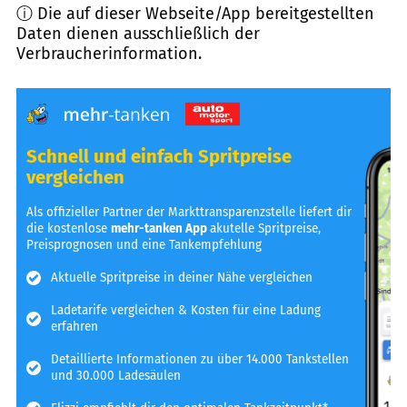
ⓘ Die auf dieser Webseite/App bereitgestellten
Daten dienen ausschließlich der
Verbraucherinformation.
Schnell und einfach Spritpreise
vergleichen
Als offizieller Partner der Markttransparenzstelle liefert dir
die kostenlose
mehr-tanken App
akutelle Spritpreise,
Preisprognosen und eine Tankempfehlung
Aktuelle Spritpreise in deiner Nähe vergleichen
Ladetarife vergleichen & Kosten für eine Ladung
erfahren
Detaillierte Informationen zu über 14.000 Tankstellen
und 30.000 Ladesäulen