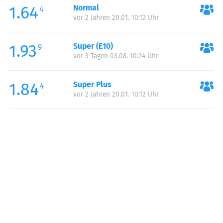
1.64
Normal
Samstag:
06:30-20:00
4
vor 2 Jahren 20.01. 10:12 Uhr
Sonntag:
06:30-20:00
1.93
Super (E10)
9
vor 3 Tagen 03.08. 10:24 Uhr
1.84
Super Plus
4
vor 2 Jahren 20.01. 10:12 Uhr