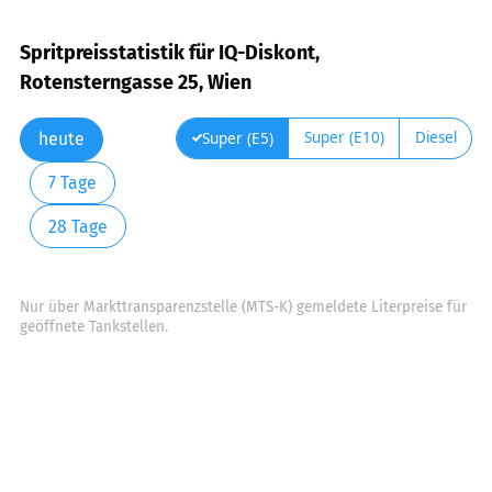
Spritpreisstatistik für IQ-Diskont,
Rotensterngasse 25, Wien
Super (E10)
Diesel
Super (E5)
heute
7 Tage
28 Tage
Nur über Markttransparenzstelle (MTS-K) gemeldete Literpreise für
geöffnete Tankstellen.