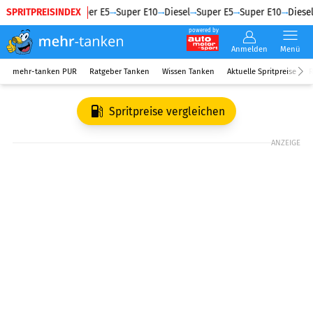
SPRITPREISINDEX
Diesel
Super E5
Super E10
Diesel
Super E5
Super E10
Diesel
powered by
Anmelden
Menü
mehr-tanken PUR
Ratgeber Tanken
Wissen Tanken
Aktuelle Spritpreise
R
Spritpreise vergleichen
ANZEIGE